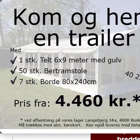
Telte
Selvopstiller
Tilbehør
FORSIDE
/
PRODUKTER TIL LEJE
/
SELVOPSTILLER TELTE
Selvopst
Søgning
Søg
Kategorier
SELVOPSTI
TELTE, 3 m
Telte
bredd