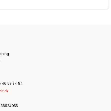
jning
a
 46 59 34 84
lt.dk
36924055