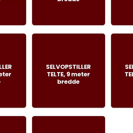
LLER
SELVOPSTILLER
SE
eter
TELTE, 9 meter
TE
e
bredde