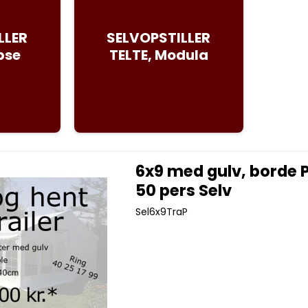
LLER
SELVOPSTILLER
ipse
TELTE, Modula
6x9 med gulv, borde 
50 pers Selv
Sel6x9TraP