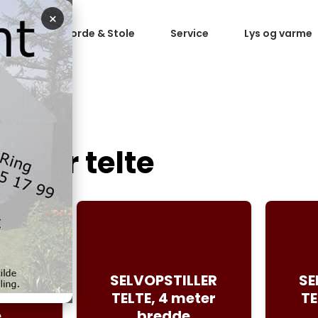
×
 telte
Borde & Stole
Service
Lys og varme
iller telte
LLER
SELVOPSTILLER
SE
eter
TELTE, 4 meter
TE
e
bredde