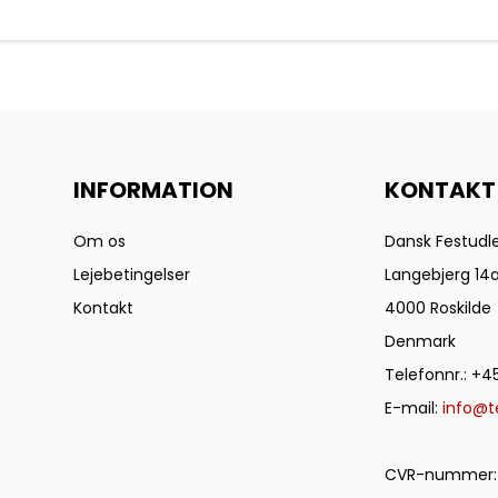
INFORMATION
KONTAKT
Om os
Dansk Festudle
Lejebetingelser
Langebjerg 14
Kontakt
4000 Roskilde
Denmark
Telefonnr.
:
+45
E-mail
:
info@te
CVR-nummer
: