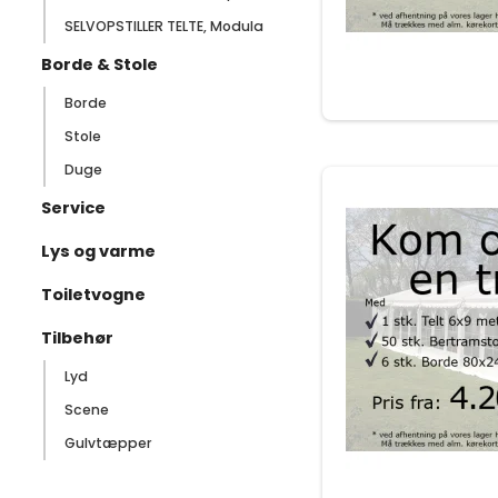
SELVOPSTILLER TELTE, Modula
Borde & Stole
Borde
Stole
Duge
Service
Lys og varme
Toiletvogne
Tilbehør
Lyd
Scene
Gulvtæpper