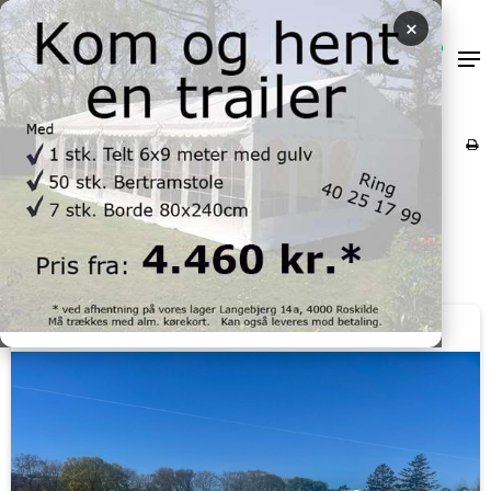
×
0
FORSIDE
/
PRODUKTER TIL LEJE
/
TELTE
/
TELTE, 3 METER BREDDE
/
TELT, 3X8M