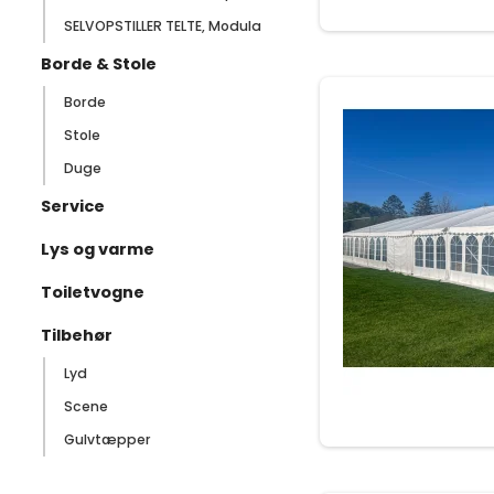
SELVOPSTILLER TELTE, Modula
Borde & Stole
Borde
Stole
Duge
Service
Lys og varme
Toiletvogne
Tilbehør
Lyd
Scene
Gulvtæpper