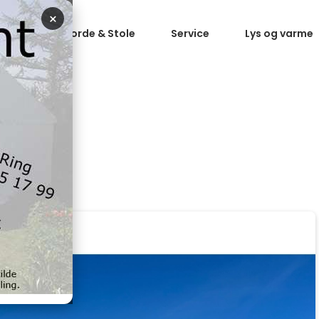
×
 telte
Borde & Stole
Service
Lys og varme
X75M GULV