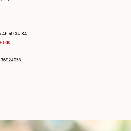
a
 46 59 34 84
lt.dk
36924055