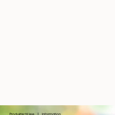
Produkter til leje
Information