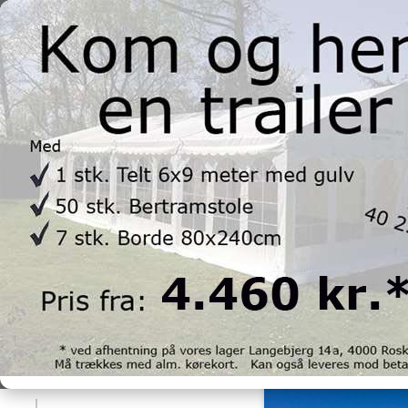
Telte
Selvopstiller
Tilbehør
FORSIDE
/
PRODUKTER TIL LEJE
/
TELTE
/
TELTE, 8 METER BREDDE
/
TELT, 8
Søgning
Søg
Kategorier
Telte