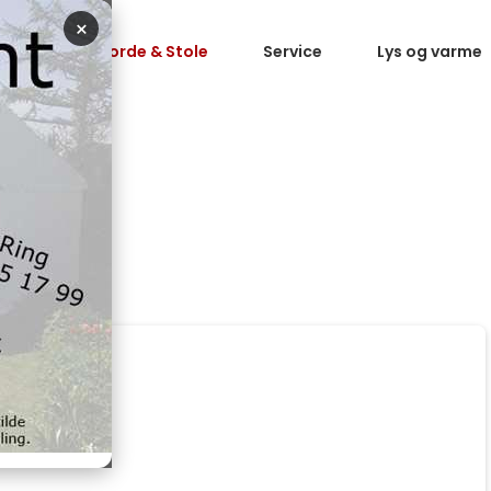
×
 telte
Borde & Stole
Service
Lys og varme
SÆT 80X220CM