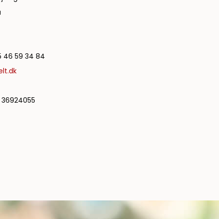
a
 46 59 34 84
lt.dk
36924055