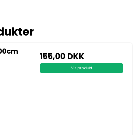
dukter
200cm
155,00 DKK
Vis produkt