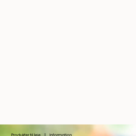
Produkter til leje
Information