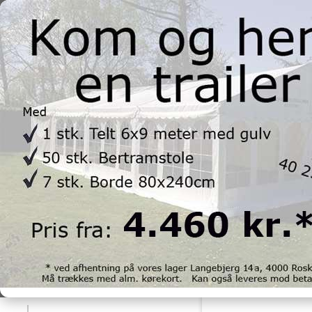
Telte
Selvopstiller
Tilbehør
FORSIDE
/
PRODUKTER TIL LEJE
/
BORDE & STOLE
/
BORDE
/
BORD/BÆNK 
Søgning
Søg
Kategorier
Telte