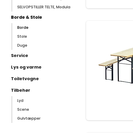
SELVOPSTILLER TELTE, Modula
Borde & Stole
Borde
Stole
Duge
Service
Lys og varme
Toiletvogne
Tilbehør
Lyd
Scene
Gulvtæpper